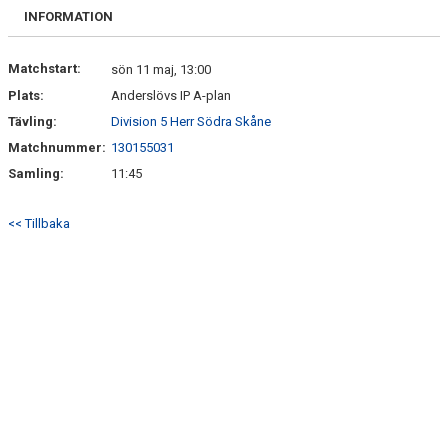
BILDGALLERI
INFORMATION
DOKUMENT
Matchstart:
sön 11 maj, 13:00
Plats:
Anderslövs IP A-plan
VÅRA LAG/TRÄNARE
Tävling:
Division 5 Herr Södra Skåne
MATCHER
Matchnummer:
130155031
Samling:
11:45
SPORTADMIN SUPPORT
<< Tillbaka
WEBSHOP
STÖDMEDLEM