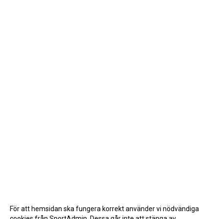
För att hemsidan ska fungera korrekt använder vi nödvändiga
cookies från SportAdmin. Dessa går inte att stänga av.