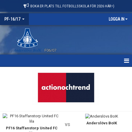
BOKA ER PLATS TILL FOTBOLLSSKOLA FÖR 2026 HÄR=)
PF- 16/17
LOGGA IN
F06/07
HEM
NYHETER
KALENDER
MATCHER
Anderslövs BoIK
TRUPPEN
vs
PF16 Staffanstorp United FC