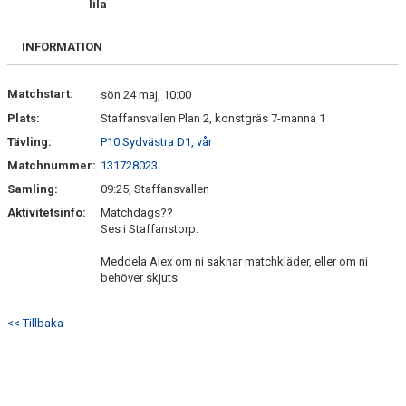
lila
BILDGALLERI
INFORMATION
DOKUMENT
KONTAKT
Matchstart:
sön 24 maj, 10:00
Plats:
Staffansvallen Plan 2, konstgräs 7-manna 1
Tävling:
P10 Sydvästra D1, vår
Matchnummer:
131728023
Samling:
09:25, Staffansvallen
Aktivitetsinfo:
Matchdags??
Ses i Staffanstorp.
Meddela Alex om ni saknar matchkläder, eller om ni
behöver skjuts.
<< Tillbaka