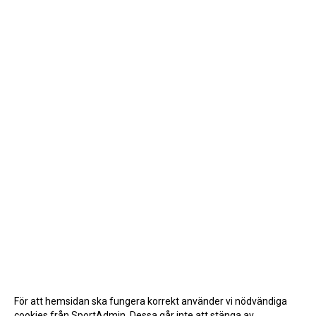
För att hemsidan ska fungera korrekt använder vi nödvändiga
cookies från SportAdmin. Dessa går inte att stänga av.