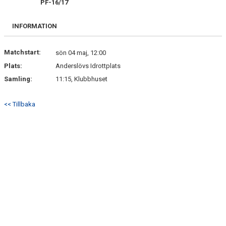
PF-16/17
BILDGALLERI
INFORMATION
DOKUMENT
VÅRA LAG/TRÄNARE
Matchstart:
sön 04 maj, 12:00
Plats:
Anderslövs Idrottplats
MATCHER
Samling:
11:15, Klubbhuset
SPORTADMIN SUPPORT
<< Tillbaka
WEBSHOP
STÖDMEDLEM