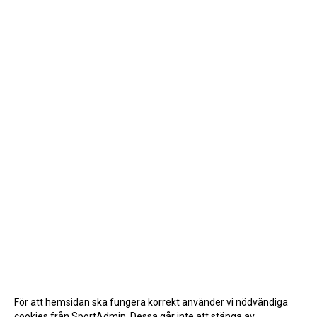
För att hemsidan ska fungera korrekt använder vi nödvändiga
cookies från SportAdmin. Dessa går inte att stänga av.