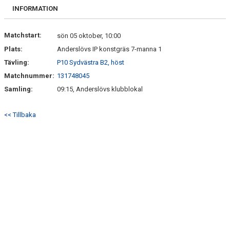
BILDGALLERI
INFORMATION
DOKUMENT
Matchstart:
sön 05 oktober, 10:00
Plats:
Anderslövs IP konstgräs 7-manna 1
VÅRA LAG/TRÄNARE
Tävling:
P10 Sydvästra B2, höst
MATCHER
Matchnummer:
131748045
Samling:
09:15, Anderslövs klubblokal
SPORTADMIN SUPPORT
<< Tillbaka
WEBSHOP
STÖDMEDLEM