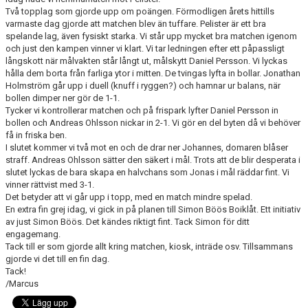
BILDGALLERI
Två topplag som gjorde upp om poängen. Förmodligen årets hittills
varmaste dag gjorde att matchen blev än tuffare. Pelister är ett bra
spelande lag, även fysiskt starka. Vi står upp mycket bra matchen igenom
DOKUMENT
och just den kampen vinner vi klart. Vi tar ledningen efter ett påpassligt
långskott när målvakten står långt ut, målskytt Daniel Persson. Vi lyckas
VÅRA LAG/TRÄNARE
hålla dem borta från farliga ytor i mitten. De tvingas lyfta in bollar. Jonathan
Holmström går upp i duell (knuff i ryggen?) och hamnar ur balans, när
bollen dimper ner gör de 1-1.
MATCHER
Tycker vi kontrollerar matchen och på frispark lyfter Daniel Persson in
bollen och Andreas Ohlsson nickar in 2-1. Vi gör en del byten då vi behöver
SPORTADMIN SUPPORT
få in friska ben.
I slutet kommer vi två mot en och de drar ner Johannes, domaren blåser
WEBSHOP
straff. Andreas Ohlsson sätter den säkert i mål. Trots att de blir desperata i
slutet lyckas de bara skapa en halvchans som Jonas i mål räddar fint. Vi
vinner rättvist med 3-1.
STÖDMEDLEM
Det betyder att vi går upp i topp, med en match mindre spelad.
En extra fin grej idag, vi gick in på planen till Simon Böös Boiklåt. Ett initiativ
av just Simon Böös. Det kändes riktigt fint. Tack Simon för ditt
engagemang.
Tack till er som gjorde allt kring matchen, kiosk, inträde osv. Tillsammans
gjorde vi det till en fin dag.
Tack!
/Marcus