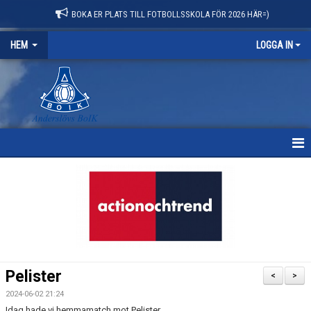
BOKA ER PLATS TILL FOTBOLLSSKOLA FÖR 2026 HÄR=)
HEM
LOGGA IN
HEM
NYHETER
OM KLUBBEN
KONTAKT
Pelister
<
>
KALENDER
2024-06-02 21:24
Idag hade vi hemmamatch mot Pelister.