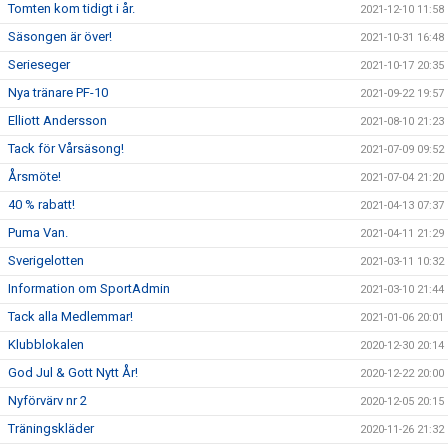
Tomten kom tidigt i år.
2021-12-10 11:58
Säsongen är över!
2021-10-31 16:48
Serieseger
2021-10-17 20:35
Nya tränare PF-10
2021-09-22 19:57
Elliott Andersson
2021-08-10 21:23
Tack för Vårsäsong!
2021-07-09 09:52
Årsmöte!
2021-07-04 21:20
40 % rabatt!
2021-04-13 07:37
Puma Van.
2021-04-11 21:29
Sverigelotten
2021-03-11 10:32
Information om SportAdmin
2021-03-10 21:44
Tack alla Medlemmar!
2021-01-06 20:01
Klubblokalen
2020-12-30 20:14
God Jul & Gott Nytt År!
2020-12-22 20:00
Nyförvärv nr 2
2020-12-05 20:15
Träningskläder
2020-11-26 21:32