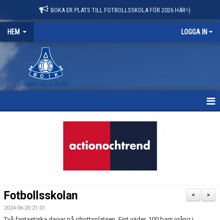
BOKA ER PLATS TILL FOTBOLLSSKOLA FÖR 2026 HÄR=)
HEM
LOGGA IN
HEM
NYHETER
OM KLUBBEN
KONTAKT
Fotbollsskolan
<
>
KALENDER
2024-06-20 21:01
Två fantastiska dagar på idrottsplatsen. Fint väder, 100 barn igång i