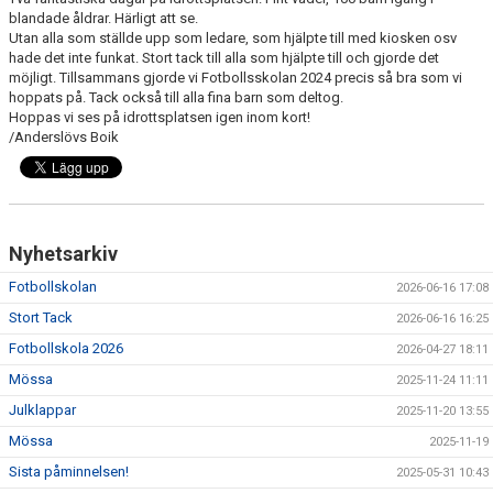
BILDGALLERI
blandade åldrar. Härligt att se.
Utan alla som ställde upp som ledare, som hjälpte till med kiosken osv
hade det inte funkat. Stort tack till alla som hjälpte till och gjorde det
DOKUMENT
möjligt. Tillsammans gjorde vi Fotbollsskolan 2024 precis så bra som vi
hoppats på. Tack också till alla fina barn som deltog.
VÅRA LAG/TRÄNARE
Hoppas vi ses på idrottsplatsen igen inom kort!
/Anderslövs Boik
MATCHER
SPORTADMIN SUPPORT
Nyhetsarkiv
WEBSHOP
Fotbollskolan
2026-06-16 17:08
STÖDMEDLEM
Stort Tack
2026-06-16 16:25
Fotbollskola 2026
2026-04-27 18:11
Mössa
2025-11-24 11:11
Julklappar
2025-11-20 13:55
Mössa
2025-11-19
Sista påminnelsen!
2025-05-31 10:43