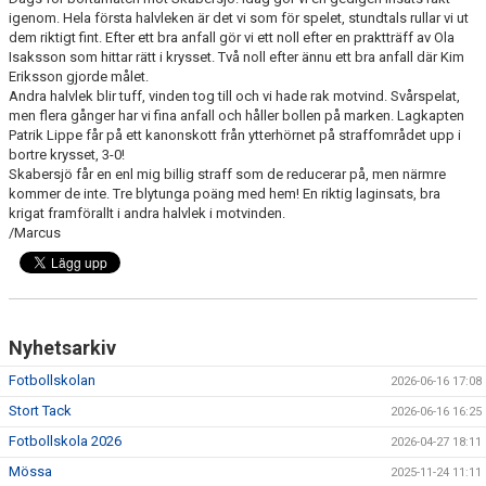
BILDGALLERI
igenom. Hela första halvleken är det vi som för spelet, stundtals rullar vi ut
dem riktigt fint. Efter ett bra anfall gör vi ett noll efter en praktträff av Ola
Isaksson som hittar rätt i krysset. Två noll efter ännu ett bra anfall där Kim
DOKUMENT
Eriksson gjorde målet.
Andra halvlek blir tuff, vinden tog till och vi hade rak motvind. Svårspelat,
VÅRA LAG/TRÄNARE
men flera gånger har vi fina anfall och håller bollen på marken. Lagkapten
Patrik Lippe får på ett kanonskott från ytterhörnet på straffområdet upp i
bortre krysset, 3-0!
MATCHER
Skabersjö får en enl mig billig straff som de reducerar på, men närmre
kommer de inte. Tre blytunga poäng med hem! En riktig laginsats, bra
SPORTADMIN SUPPORT
krigat framförallt i andra halvlek i motvinden.
/Marcus
WEBSHOP
STÖDMEDLEM
Nyhetsarkiv
Fotbollskolan
2026-06-16 17:08
Stort Tack
2026-06-16 16:25
Fotbollskola 2026
2026-04-27 18:11
Mössa
2025-11-24 11:11