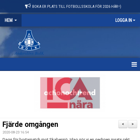
BOKA ER PLATS TILL FOTBOLLSSKOLA FÖR 2026 HÄR=)
HEM
LOGGA IN
HEM
NYHETER
OM KLUBBEN
KONTAKT
Fjärde omgången
<
>
KALENDER
2020-08-23 16:54
Dags för bortamatch mot Skabersjö. Idag gör vi en gedigen insats rakt