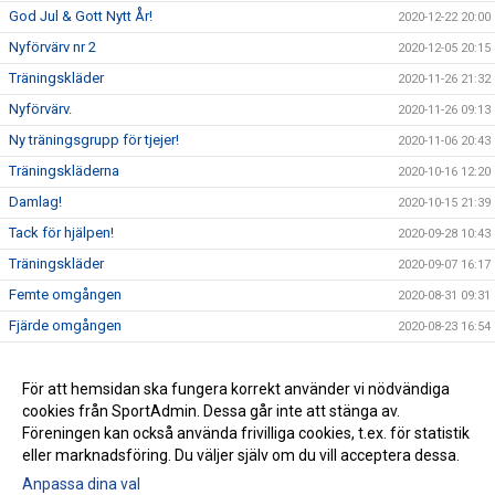
God Jul & Gott Nytt År!
2020-12-22 20:00
Nyförvärv nr 2
2020-12-05 20:15
Träningskläder
2020-11-26 21:32
Nyförvärv.
2020-11-26 09:13
Ny träningsgrupp för tjejer!
2020-11-06 20:43
Träningskläderna
2020-10-16 12:20
Damlag!
2020-10-15 21:39
Tack för hjälpen!
2020-09-28 10:43
Träningskläder
2020-09-07 16:17
Femte omgången
2020-08-31 09:31
Fjärde omgången
2020-08-23 16:54
Tredje omgången
2020-08-23 16:48
Andra omgången.
För att hemsidan ska fungera korrekt använder vi nödvändiga
2020-08-16 21:56
cookies från SportAdmin. Dessa går inte att stänga av.
Premiär
2020-08-10 21:56
Föreningen kan också använda frivilliga cookies, t.ex. för statistik
eller marknadsföring. Du väljer själv om du vill acceptera dessa.
Anpassa dina val