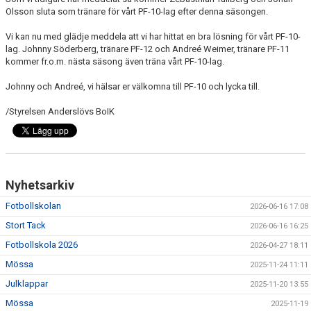
BILDGALLERI
Olsson sluta som tränare för vårt PF-10-lag efter denna säsongen.
Vi kan nu med glädje meddela att vi har hittat en bra lösning för vårt PF-10-
DOKUMENT
lag. Johnny Söderberg, tränare PF-12 och Andreé Weimer, tränare PF-11
kommer fr.o.m. nästa säsong även träna vårt PF-10-lag.
VÅRA LAG/TRÄNARE
Johnny och Andreé, vi hälsar er välkomna till PF-10 och lycka till.
MATCHER
/Styrelsen Anderslövs BoIK
SPORTADMIN SUPPORT
WEBSHOP
Nyhetsarkiv
STÖDMEDLEM
Fotbollskolan
2026-06-16 17:08
Stort Tack
2026-06-16 16:25
Fotbollskola 2026
2026-04-27 18:11
Mössa
2025-11-24 11:11
Julklappar
2025-11-20 13:55
Mössa
2025-11-19