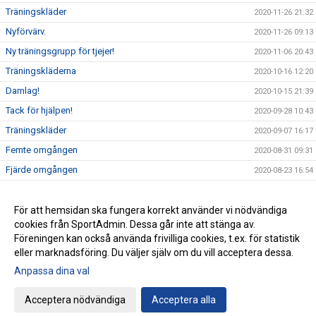
Träningskläder
2020-11-26 21:32
Nyförvärv.
2020-11-26 09:13
Ny träningsgrupp för tjejer!
2020-11-06 20:43
Träningskläderna
2020-10-16 12:20
Damlag!
2020-10-15 21:39
Tack för hjälpen!
2020-09-28 10:43
Träningskläder
2020-09-07 16:17
Femte omgången
2020-08-31 09:31
Fjärde omgången
2020-08-23 16:54
Tredje omgången
2020-08-23 16:48
Andra omgången.
För att hemsidan ska fungera korrekt använder vi nödvändiga
2020-08-16 21:56
cookies från SportAdmin. Dessa går inte att stänga av.
Premiär
2020-08-10 21:56
Föreningen kan också använda frivilliga cookies, t.ex. för statistik
eller marknadsföring. Du väljer själv om du vill acceptera dessa.
Anpassa dina val
Cookie-inställningar
Gå till Webbversion
Acceptera nödvändiga
Acceptera alla