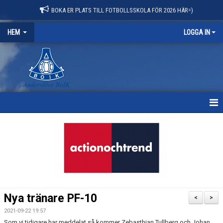
BOKA ER PLATS TILL FOTBOLLSSKOLA FÖR 2026 HÄR=)
HEM
LOGGA IN
HEM
NYHETER
OM KLUBBEN
KONTAKT
Nya tränare PF-10
<
>
KALENDER
2021-09-22 19:57
Som vi tidigare har meddelat så kommer Zebasthian Tullberg och Johan