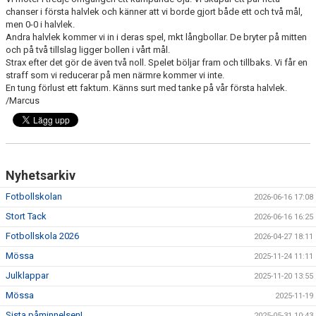
BILDGALLERI
chanser i första halvlek och känner att vi borde gjort både ett och två mål,
men 0-0 i halvlek.
Andra halvlek kommer vi in i deras spel, mkt långbollar. De bryter på mitten
DOKUMENT
och på två tillslag ligger bollen i vårt mål.
Strax efter det gör de även två noll. Spelet böljar fram och tillbaks. Vi får en
VÅRA LAG/TRÄNARE
straff som vi reducerar på men närmre kommer vi inte.
En tung förlust ett faktum. Känns surt med tanke på vår första halvlek.
/Marcus
MATCHER
SPORTADMIN SUPPORT
WEBSHOP
Nyhetsarkiv
STÖDMEDLEM
Fotbollskolan
2026-06-16 17:08
Stort Tack
2026-06-16 16:25
Fotbollskola 2026
2026-04-27 18:11
Mössa
2025-11-24 11:11
Julklappar
2025-11-20 13:55
Mössa
2025-11-19
Sista påminnelsen!
2025-05-31 10:43