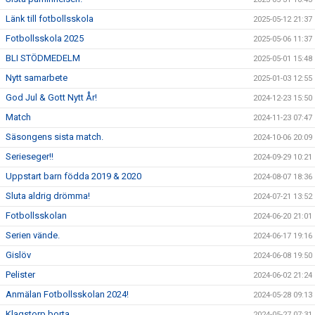
Länk till fotbollsskola
2025-05-12 21:37
Fotbollsskola 2025
2025-05-06 11:37
BLI STÖDMEDELM
2025-05-01 15:48
Nytt samarbete
2025-01-03 12:55
God Jul & Gott Nytt År!
2024-12-23 15:50
Match
2024-11-23 07:47
Säsongens sista match.
2024-10-06 20:09
Serieseger!!
2024-09-29 10:21
Uppstart barn födda 2019 & 2020
2024-08-07 18:36
Sluta aldrig drömma!
2024-07-21 13:52
Fotbollsskolan
2024-06-20 21:01
Serien vände.
2024-06-17 19:16
Gislöv
2024-06-08 19:50
Pelister
2024-06-02 21:24
Anmälan Fotbollsskolan 2024!
2024-05-28 09:13
Klagstorp borta.
2024-05-27 07:31