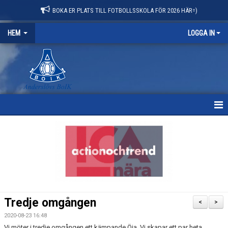
BOKA ER PLATS TILL FOTBOLLSSKOLA FÖR 2026 HÄR=)
HEM
LOGGA IN
HEM
NYHETER
OM KLUBBEN
KONTAKT
Tredje omgången
<
>
KALENDER
2020-08-23 16:48
Vi möter i tredje omgången ett kämpande Öja. Vi skapar ett par heta