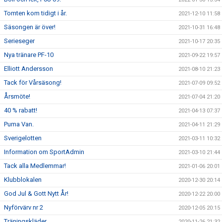
Tomten kom tidigt i år.
2021-12-10 11:58
Säsongen är över!
2021-10-31 16:48
Serieseger
2021-10-17 20:35
Nya tränare PF-10
2021-09-22 19:57
Elliott Andersson
2021-08-10 21:23
Tack för Vårsäsong!
2021-07-09 09:52
Årsmöte!
2021-07-04 21:20
40 % rabatt!
2021-04-13 07:37
Puma Van.
2021-04-11 21:29
Sverigelotten
2021-03-11 10:32
Information om SportAdmin
2021-03-10 21:44
Tack alla Medlemmar!
2021-01-06 20:01
Klubblokalen
2020-12-30 20:14
God Jul & Gott Nytt År!
2020-12-22 20:00
Nyförvärv nr 2
2020-12-05 20:15
Träningskläder
2020-11-26 21:32