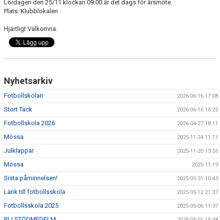
Lördagen den 25/11 klockan 09:00 är det dags för årsmöte.
BILDGALLERI
Plats: Klubblokalen
DOKUMENT
Hjärtligt Välkomna.
VÅRA LAG/TRÄNARE
MATCHER
Nyhetsarkiv
SPORTADMIN SUPPORT
Fotbollskolan
2026-06-16 17:08
Stort Tack
2026-06-16 16:25
WEBSHOP
Fotbollskola 2026
2026-04-27 18:11
STÖDMEDLEM
Mössa
2025-11-24 11:11
Julklappar
2025-11-20 13:55
Mössa
2025-11-19
Sista påminnelsen!
2025-05-31 10:43
Länk till fotbollsskola
2025-05-12 21:37
Fotbollsskola 2025
2025-05-06 11:37
BLI STÖDMEDELM
2025-05-01 15:48