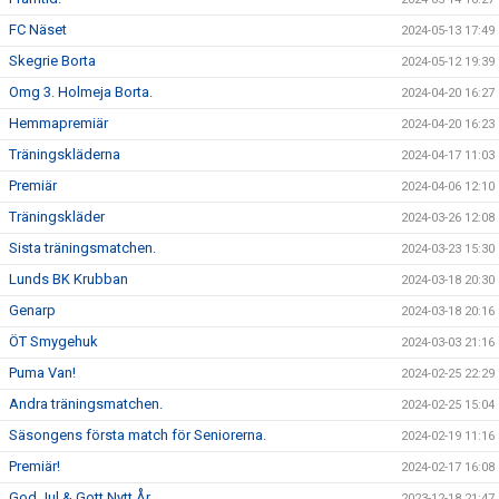
FC Näset
2024-05-13 17:49
Skegrie Borta
2024-05-12 19:39
Omg 3. Holmeja Borta.
2024-04-20 16:27
Hemmapremiär
2024-04-20 16:23
Träningskläderna
2024-04-17 11:03
Premiär
2024-04-06 12:10
Träningskläder
2024-03-26 12:08
Sista träningsmatchen.
2024-03-23 15:30
Lunds BK Krubban
2024-03-18 20:30
Genarp
2024-03-18 20:16
ÖT Smygehuk
2024-03-03 21:16
Puma Van!
2024-02-25 22:29
Andra träningsmatchen.
2024-02-25 15:04
Säsongens första match för Seniorerna.
2024-02-19 11:16
Premiär!
2024-02-17 16:08
God Jul & Gott Nytt År
2023-12-18 21:47