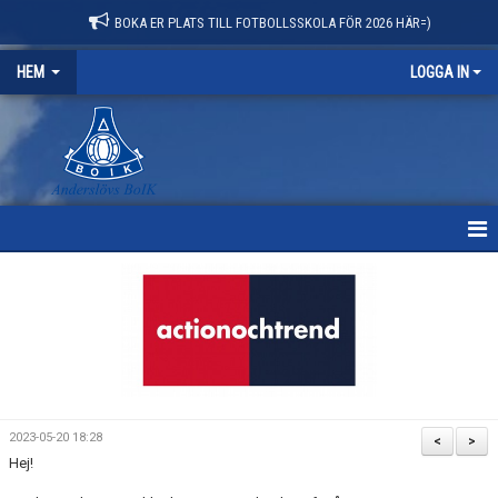
BOKA ER PLATS TILL FOTBOLLSSKOLA FÖR 2026 HÄR=)
HEM
LOGGA IN
HEM
NYHETER
OM KLUBBEN
KONTAKT
2023-05-20 18:28
<
>
Hej!
KALENDER