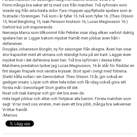
BILDGALLERI
Finns många bra saker att ta med oss från matchen. Två nyförvärv som
visade sig från sina bästa sidor. Fyra i truppen uppflyttade spelare som är
fostrade i föreningen. Två som i år fyller 15. två som fyller 16. (Theo Olsson
DOKUMENT
15, Noel Bergbring 15, Isak Persson Knutson 16, Lucas Magnusson 16.)
Oerhört kul och inspirerande.
KONTAKT
Nemanja Marcu som tillkommit från Pelister visar idag vilken oerhört duktig
spelare han är. Ligger bakom mycket framåt men jobbar även hårt i
defensiven.
Douglas Johansson Borglin, ny för säsongen från skegrie. Även han visar
stor kapacitet med att utmana och ständigt hota på sin kant. Lägger även
mycket krut i det defensiva även han. Två bra nyförvärv i dessa killar.
Matchens prestation tycker jag Lucas Magnusson, 16 år står för. Räddar en
fint slagen frispark mot vänstra krysset. Stort spel i övrigt med fötterna.
Starkt hålla nollan i sin Seniordebut. Theo Olsson 15 år, gör också en
gedigen insats. Löper och sliter hela tiden och får idag också göra sitt
första mål i Seniorlaget! Stort grattis till det.
Noel och Isak kämpar och gör det bra även de.
Hela laget jobbar och sliter och förtjänar alla beröm. Första matchen som
sagt. Vi tar med oss vinsten, men även ett bra jobb, många bra sekvenser.
Vi tittar framåt.
/Marcus