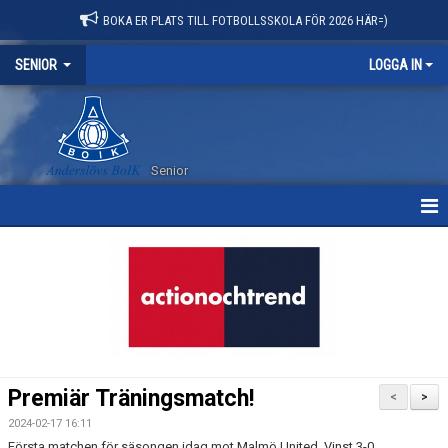
BOKA ER PLATS TILL FOTBOLLSSKOLA FÖR 2026 HÄR=)
SENIOR
LOGGA IN
Senior
HEM
NYHETER
KALENDER
MATCHER
Premiär Träningsmatch!
<
>
TRUPPEN
2024-02-17 16:11
Första matchen för säsongen idag mot Malmö United. Vinst 3-0.