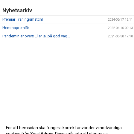
Nyhetsarkiv
Premiär Träningsmatch!
2024-02-17 16:11
Hemmapremiär
2022-04-16 00:13
Pandemin är över!! Eller ja, på god väg...
2021-05-30 17:10
För att hemsidan ska fungera korrekt använder vi nödvändiga
cookies från SportAdmin. Dessa går inte att stänga av.