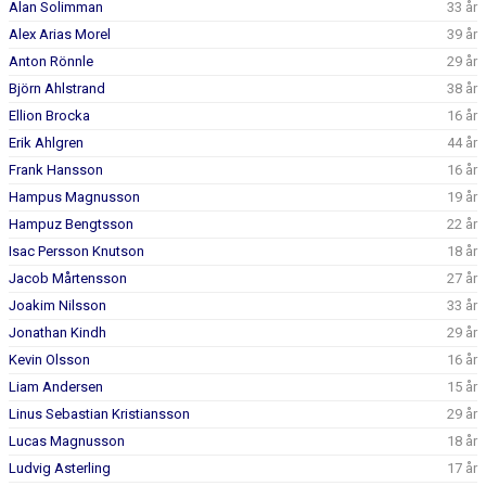
Alan Solimman
33 år
BILDGALLERI
Alex Arias Morel
39 år
DOKUMENT
Anton Rönnle
29 år
Björn Ahlstrand
38 år
KONTAKT
Ellion Brocka
16 år
Erik Ahlgren
44 år
Frank Hansson
16 år
Hampus Magnusson
19 år
Hampuz Bengtsson
22 år
Isac Persson Knutson
18 år
Jacob Mårtensson
27 år
Joakim Nilsson
33 år
Jonathan Kindh
29 år
Kevin Olsson
16 år
Liam Andersen
15 år
Linus Sebastian Kristiansson
29 år
Lucas Magnusson
18 år
Ludvig Asterling
17 år