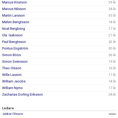
Marcus Knutson
29 år
Marcus Nilsson
28 år
Martin Larsson
35 år
Melvin Bengtsson
18 år
Noel Bergbring
17 år
Ola Isaksson
27 år
Paul Bengtsson
42 år
Pontus Engström
30 år
Simon Böös
36 år
Simon Svensson
19 år
Theo Olsson
16 år
Wille Lasson
17 år
William Jacobs
18 år
William Nymo
17 år
Zacharias Dorling Eriksson
28 år
Ledare
Jerker Olsson