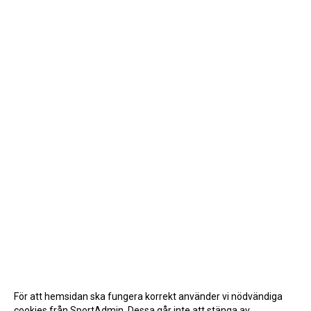
För att hemsidan ska fungera korrekt använder vi nödvändiga
cookies från SportAdmin. Dessa går inte att stänga av.