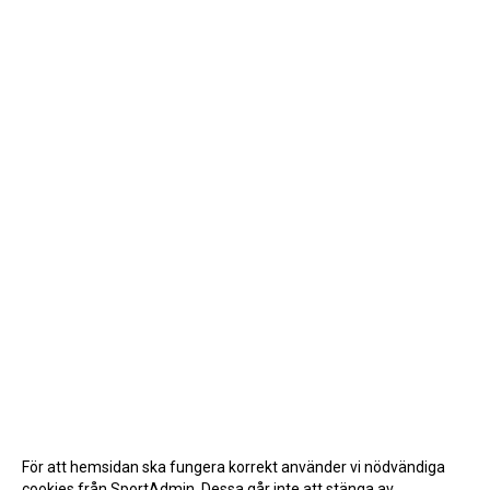
För att hemsidan ska fungera korrekt använder vi nödvändiga
cookies från SportAdmin. Dessa går inte att stänga av.